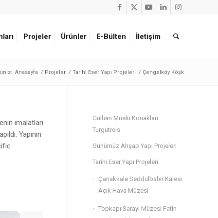
nları
Projeler
Ürünler
E-Bülten
İletişim
ınız:
Anasayfa
/
Projeler
/
Tarihi Eser Yapı Projeleri
/
Çengelköy Köşk
Gülhan Muslu Konakları
enin imalatları
Turgutreis
pıldı. Yapının
ific
Günümüz Ahşap Yapı Projeleri
Tarihi Eser Yapı Projeleri
Çanakkale Seddülbahir Kalesi
Açık Hava Müzesi
Topkapı Sarayı Müzesi Fatih