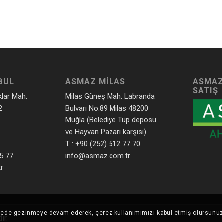
BUL
ASMAZ MILAS
ASMAZ
SATIŞ
klar Mah.
Milas Güneş Mah. Labranda
2
Bulvarı No:89 Milas 48200
Muğla (Belediye Tüp deposu
ve Hayvan Pazarı karşısı)
T : +90 (252) 512 77 70
55 77
info@asmaz.com.tr
r
 Sitede gezinmeye devam ederek, çerez kullanımımızı kabul etmiş olursunu
ır.