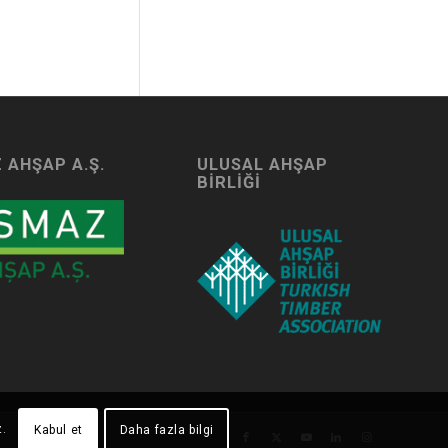
 AHŞAP A.Ş.
ULUSAL AHŞAP
BIRLIĞI
z.
Kabul et
Daha fazla bilgi