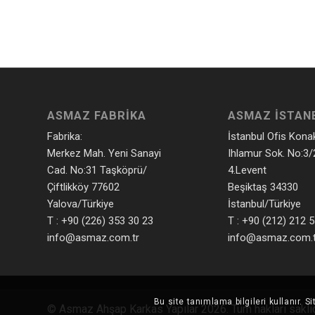
ASMAZ FABRIKA
ASMAZ İSTAN
Fabrika:
İstanbul Ofis Kona
Merkez Mah. Yeni Sanayi
Ihlamur Sok. No:3/
Cad. No:31 Taşköprü/
4.Levent
Çiftlikköy 77602
Beşiktaş 34330
Yalova/Türkiye
İstanbul/Türkiye
T : +90 (226) 353 30 23
T : +90 (212) 212 
info@asmaz.com.tr
info@asmaz.com.t
Bu site tanımlama bilgileri kullanır.
© Asmaz Ahşap Karkas Yapılar 2026. Tüm hakları saklıd