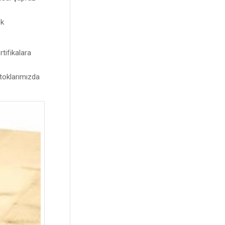
ek
tifikalara
stoklarımızda