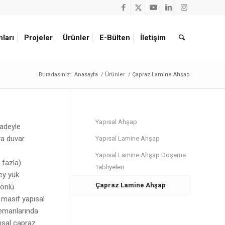
nları
Projeler
Ürünler
E-Bülten
İletişim
Buradasınız:
Anasayfa
/
Ürünler
/
Çapraz Lamine Ahşap
Yapısal Ahşap
fadeyle
ya duvar
Yapısal Lamine Ahşap
Yapısal Lamine Ahşap Döşeme
a fazla)
Tabliyeleri
key yük
Çapraz Lamine Ahşap
yönlü
ü masif yapısal
lemanlarında
pısal çapraz