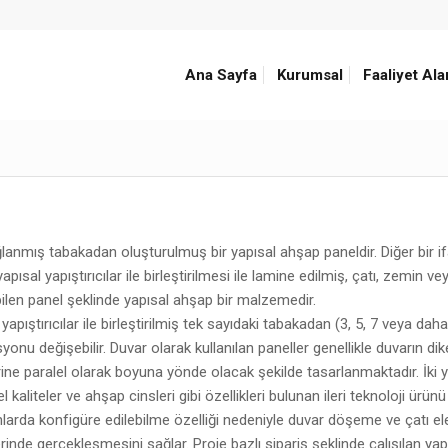
Ana Sayfa
Kurumsal
Faaliyet Ala
nmış tabakadan oluşturulmuş bir yapısal ahşap paneldir. Diğer bir i
al yapıştırıcılar ile birleştirilmesi ile lamine edilmiş, çatı, zemin ve
ebilen panel şeklinde yapısal ahşap bir malzemedir.
 yapıştırıcılar ile birleştirilmiş tek sayıdaki tabakadan (3, 5, 7 veya dah
nu değişebilir. Duvar olarak kullanılan paneller genellikle duvarın di
rine paralel olarak boyuna yönde olacak şekilde tasarlanmaktadır. İki 
 kaliteler ve ahşap cinsleri gibi özellikleri bulunan ileri teknoloji ürün
anlarda konfigüre edilebilme özelliği nedeniyle duvar döşeme ve çatı e
erinde gerçekleşmesini sağlar. Proje bazlı sipariş şeklinde çalışılan ya