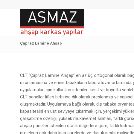
Çapraz Lamine Ahşap
CLT “Çapraz Lamine Ahşap” en az üç ortogonal olarak bağla
uzunlamasına ve enine tabakaların laboratuvar ortamında yapıs
uygulamaları için kullanılan istenilen kesit ve boyutta veril
CLT paneller lifleri birbirine dik olarak preslenmiş ve yapısal
oluşmaktadır. Uygulamaya bağlı olarak, dış tabaka oryantasyo
kapasitesini en üst seviyeye çıkarmak için, yerçekimi yükle
çalışabilme özelliği, yüksek mukavemet sınıfları, farklı görsel
ahşap paneller istenilen statik değerlere göre, farklı katm
projelerin çok daha kısa sürelerde ve düşük işçilik maliyetl