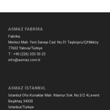
ASMAZ FABRIKA
Fabrika:
Merkez Mah. Yeni Sanayi Cad. No:31 Taşköprü/Çiftlikköy
77602 Yalova/Türkiye
T : +90 (226) 353 30 23
info@asmaz.com.tr
ASMAZ İSTANBUL
İstanbul Ofis Konaklar Mah. Ihlamur Sok. No:3/2 4.Levent
Beşiktaş 34330
İstanbul/Türkiye