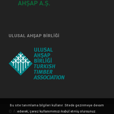
ULUSAL AHŞAP BIRLIĞI
Bu site tanımlama bilgileri kullanır. Sitede gezinmeye devam
© Asmaz Ahşap Karkas Yapılar 2026. Tüm hakları
ederek, çerez kullanımımızı kabul etmiş olursunuz.