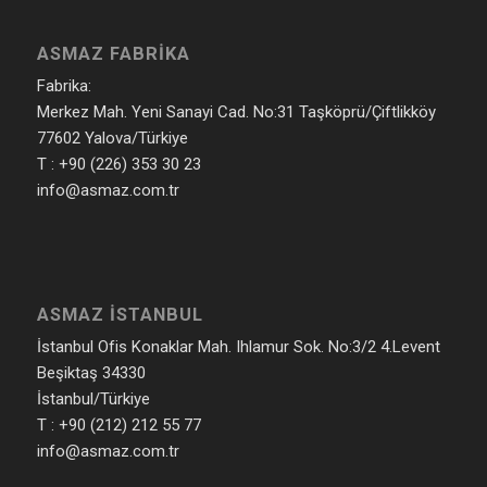
ASMAZ FABRIKA
Fabrika:
Merkez Mah. Yeni Sanayi Cad. No:31 Taşköprü/Çiftlikköy
77602 Yalova/Türkiye
T : +90 (226) 353 30 23
info@asmaz.com.tr
ASMAZ İSTANBUL
İstanbul Ofis Konaklar Mah. Ihlamur Sok. No:3/2 4.Levent
Beşiktaş 34330
İstanbul/Türkiye
T : +90 (212) 212 55 77
info@asmaz.com.tr