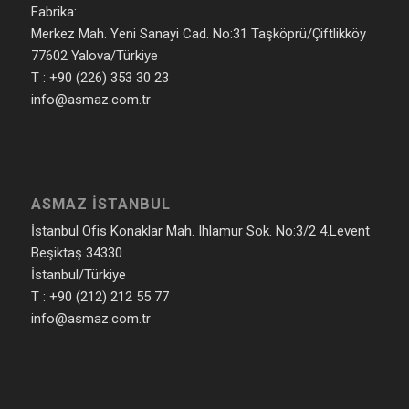
Fabrika:
Merkez Mah. Yeni Sanayi Cad. No:31 Taşköprü/Çiftlikköy
77602 Yalova/Türkiye
T : +90 (226) 353 30 23
info@asmaz.com.tr
ASMAZ İSTANBUL
İstanbul Ofis Konaklar Mah. Ihlamur Sok. No:3/2 4.Levent
Beşiktaş 34330
İstanbul/Türkiye
T : +90 (212) 212 55 77
info@asmaz.com.tr