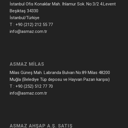
İstanbul Ofis Konaklar Mah. Ihlamur Sok. No:3/2 4.Levent
Beşiktaş 34330
İstanbul/Türkiye
T : +90 (212) 212 55 77
info@asmaz.com.tr
ASMAZ MILAS
Milas Güneş Mah. Labranda Bulvarı No:89 Milas 48200
Muğla (Belediye Tüp deposu ve Hayvan Pazarı karşısı)
T : +90 (252) 512 77 70
info@asmaz.com.tr
ASMAZ AHŞAP A.Ş. SATIŞ