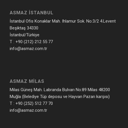
ASMAZ İSTANBUL
İstanbul Ofis Konaklar Mah. Ihlamur Sok. No:3/2 4.Levent
Beşiktaş 34330
İstanbul/Türkiye
T : +90 (212) 212 55 77
info@asmaz.com.tr
ASMAZ MILAS
Milas Güneş Mah. Labranda Bulvarı No:89 Milas 48200
Muğla (Belediye Tüp deposu ve Hayvan Pazarı karşısı)
T : +90 (252) 512 77 70
info@asmaz.com.tr