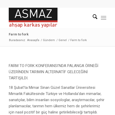
Farm to fork
Buradasınız:
Anasayfa
/
Gündem
/
Genel
/
Farm to fork
FARM TO FORK KONFERANSI’NDA PALANGA ÖRNEĞİ
ÜZERİNDEN TARIMIN ALTERNATİF GELECEĞİNİ
TARTIŞILDI.
18 Şubat’ta Mimar Sinan Güzel Sanatlar Üniversitesi
Mimarlık Fakültesinde Türkiye ve Hollanda’dan mimarlar,
sanatçılar, bilim insanları sosyologlar, araştırmacılar, şehir
planlamacılar, tarımın hem ülkemiz hem de şehirlerimiz
için nasıl pozitif bir güç haline getirilebileceği tartışıldı.