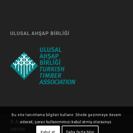
ULUSAL AHŞAP BIRLIĞI
Bu site tanımlama bilgileri kullanır. Sitede gezinmeye devam
© Asmaz Ahşap Karkas Yapılar 2026. Tüm hakları
ederek, çerez kullanımımızı kabul etmiş olursunuz.
saklıdır.
Kabul et
Daha fazla bilgi