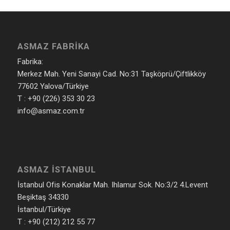
ASMAZ FABRIKA
Fabrika:
Merkez Mah. Yeni Sanayi Cad. No:31 Taşköprü/Çiftlikköy
77602 Yalova/Türkiye
T : +90 (226) 353 30 23
info@asmaz.com.tr
ASMAZ İSTANBUL
İstanbul Ofis Konaklar Mah. Ihlamur Sok. No:3/2 4.Levent
Beşiktaş 34330
İstanbul/Türkiye
T : +90 (212) 212 55 77