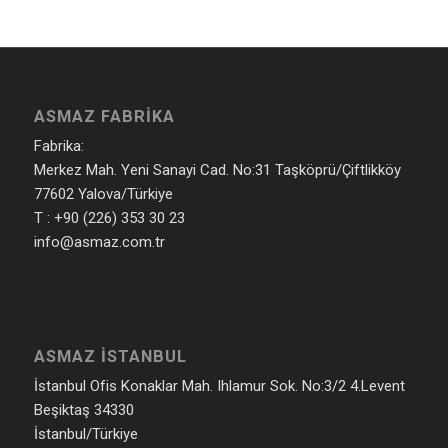
ASMAZ FABRIKA
Fabrika:
Merkez Mah. Yeni Sanayi Cad. No:31 Taşköprü/Çiftlikköy
77602 Yalova/Türkiye
T : +90 (226) 353 30 23
info@asmaz.com.tr
ASMAZ İSTANBUL
İstanbul Ofis Konaklar Mah. Ihlamur Sok. No:3/2 4.Levent
Beşiktaş 34330
İstanbul/Türkiye