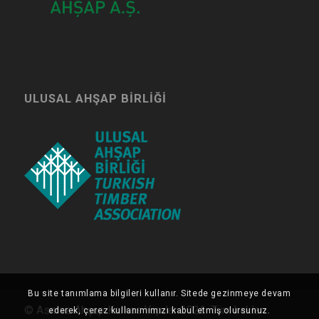
ULUSAL AHŞAP BIRLIĞI
Bu site tanımlama bilgileri kullanır. Sitede gezinmeye devam
© Asmaz Ahşap Karkas Yapılar 2026. Tüm hakları
ederek, çerez kullanımımızı kabul etmiş olursunuz.